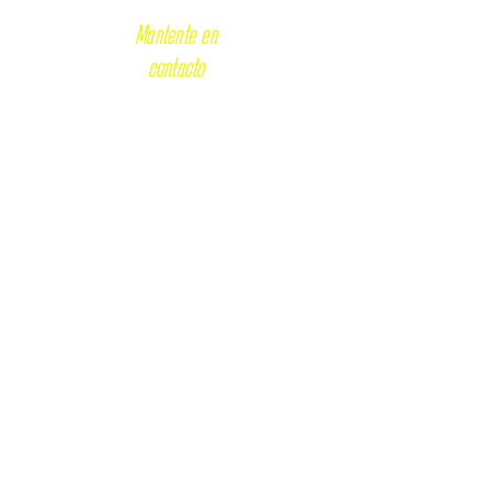
Mantente en
contacto
INGRESO ORDINARIO
Admisión General
5to de secundaria
INGRESO POR
EXONERACIÓN
Admisión por Exoneración de
Estudiante Talentoso
Admisión por Exoneración de
Deportista Calificado
Admisión por Exoneración de
Postulante que cumple Servicio Militar